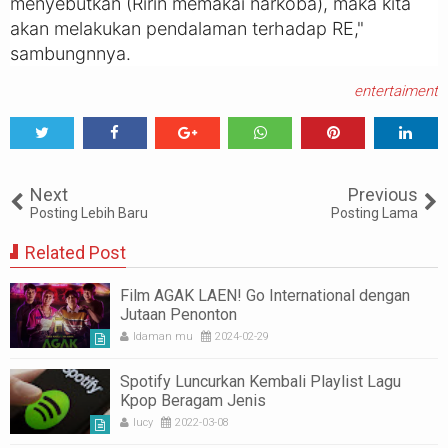
menyebutkan (Ririn memakai narkoba), maka kita
akan melakukan pendalaman terhadap RE,"
sambungnnya.
entertaiment
Tweet
Share
Share
Share
Share
Share
0
Next
Previous
Posting Lebih Baru
Posting Lama
Related Post
Film AGAK LAEN! Go International dengan
Jutaan Penonton
Idaman mu
2024-02-29
Spotify Luncurkan Kembali Playlist Lagu
Kpop Beragam Jenis
lucy
2022-03-08