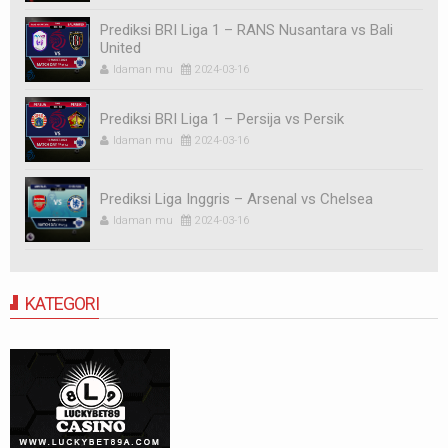
Prediksi BRI Liga 1 – RANS Nusantara vs Bali
United
Idaman mu
2024-03-16
Prediksi BRI Liga 1 – Persija vs Persik
Idaman mu
2024-03-16
Prediksi Liga Inggris – Arsenal vs Chelsea
Idaman mu
2024-03-16
KATEGORI