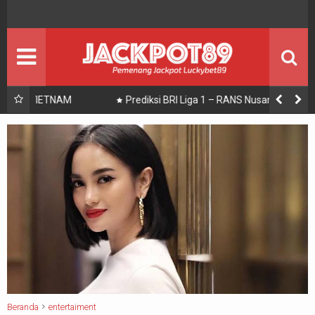
BOLA
BERITA BOLA
ENTERTAIMENT
Seputar Showbiz
JACKPOT
PEMENANG JACKPOT
Prediksi BRI Liga 1 – RANS Nusantara vs Bali United
PROMO
Promosi
PANDUAN
Panduan Bermain
Beranda
entertaiment