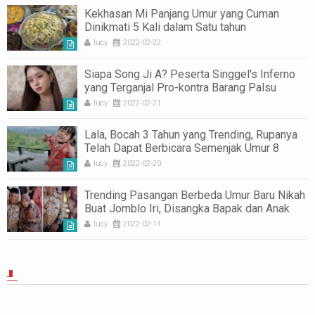
Kekhasan Mi Panjang Umur yang Cuman
Dinikmati 5 Kali dalam Satu tahun
lucy
2022-02-22
Siapa Song Ji A? Peserta Singgel's Inferno
yang Terganjal Pro-kontra Barang Palsu
lucy
2022-02-21
Lala, Bocah 3 Tahun yang Trending, Rupanya
Telah Dapat Berbicara Semenjak Umur 8
Bulan
lucy
2022-02-20
Trending Pasangan Berbeda Umur Baru Nikah
Buat Jomblo Iri, Disangka Bapak dan Anak
lucy
2022-02-11