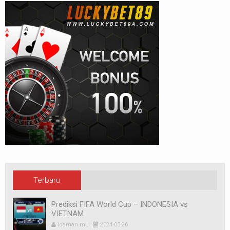
Terbaru
Prediksi FIFA World Cup – INDONESIA vs
VIETNAM
Idaman mu
2024-03-26