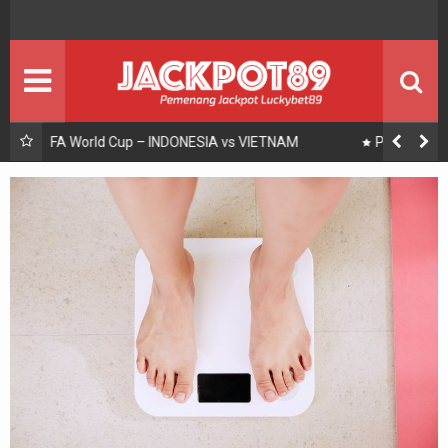
BOLA
BERITA BOLA
ENTERTAIMENT
Seputar Showbiz
JACKPOT
PEMENANG JACKPOT
Prediksi BRI Liga 1 – RANS Nusantara vs Bali United
PROMO
Promosi
PANDUAN
Panduan Bermain