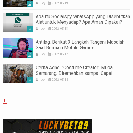
lucy
2022-05-19
Apa Itu Socialspy WhatsApp yang Disebutkan
Alat untuk Menyadap? Apa Aman Dipakai?
lucy
2022-05-18
Antilag, Berikut 3 Langkah Tangani Masalah
Saat Bermain Mobile Games
lucy
2022-05-16
Cerita Adhe, "Costume Creator" Muda
Semarang, Diremehkan sampai Capai
Penghargaan Internasional
lucy
2022-05-15