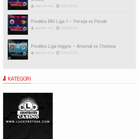
Idaman mu
2024-03-16
Prediksi BRI Liga 1 – Persija vs Persik
Idaman mu
2024-03-16
Prediksi Liga Inggris – Arsenal vs Chelsea
Idaman mu
2024-03-16
KATEGORI