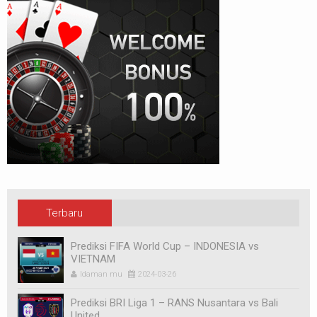
Terbaru
Prediksi FIFA World Cup – INDONESIA vs
VIETNAM
Idaman mu
2024-03-26
Prediksi BRI Liga 1 – RANS Nusantara vs Bali
United