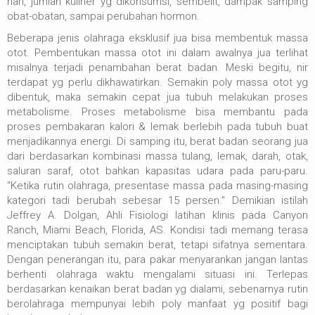
hari, jumlah kuliner yg dikonsumsi, sembelit, dampak samping
obat-obatan, sampai perubahan hormon.
Beberapa jenis olahraga eksklusif jua bisa membentuk massa
otot. Pembentukan massa otot ini dalam awalnya jua terlihat
misalnya terjadi penambahan berat badan. Meski begitu, nir
terdapat yg perlu dikhawatirkan. Semakin poly massa otot yg
dibentuk, maka semakin cepat jua tubuh melakukan proses
metabolisme. Proses metabolisme bisa membantu pada
proses pembakaran kalori & lemak berlebih pada tubuh buat
menjadikannya energi. Di samping itu, berat badan seorang jua
dari berdasarkan kombinasi massa tulang, lemak, darah, otak,
saluran saraf, otot bahkan kapasitas udara pada paru-paru.
"Ketika rutin olahraga, presentase massa pada masing-masing
kategori tadi berubah sebesar 15 persen." Demikian istilah
Jeffrey A. Dolgan, Ahli Fisiologi latihan klinis pada Canyon
Ranch, Miami Beach, Florida, AS. Kondisi tadi memang terasa
menciptakan tubuh semakin berat, tetapi sifatnya sementara.
Dengan penerangan itu, para pakar menyarankan jangan lantas
berhenti olahraga waktu mengalami situasi ini. Terlepas
berdasarkan kenaikan berat badan yg dialami, sebenarnya rutin
berolahraga mempunyai lebih poly manfaat yg positif bagi