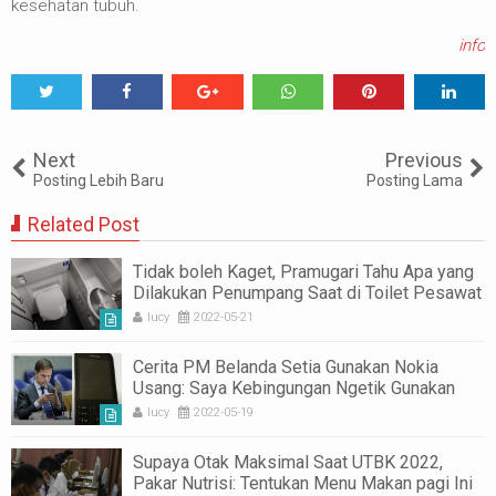
kesehatan tubuh.
info
Tweet
Share
Share
Share
Share
Share
0
Next
Previous
Posting Lebih Baru
Posting Lama
Related Post
Tidak boleh Kaget, Pramugari Tahu Apa yang
Dilakukan Penumpang Saat di Toilet Pesawat
lucy
2022-05-21
Cerita PM Belanda Setia Gunakan Nokia
Usang: Saya Kebingungan Ngetik Gunakan
Smartphone
lucy
2022-05-19
Supaya Otak Maksimal Saat UTBK 2022,
Pakar Nutrisi: Tentukan Menu Makan pagi Ini