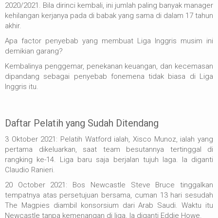
2020/2021. Bila dirinci kembali, ini jumlah paling banyak manager
kehilangan kerjanya pada di babak yang sama di dalam 17 tahun
akhir.
Apa factor penyebab yang membuat Liga Inggris musim ini
demikian garang?
Kembalinya penggemar, penekanan keuangan, dan kecemasan
dipandang sebagai penyebab fonemena tidak biasa di Liga
Inggris itu.
Daftar Pelatih yang Sudah Ditendang
3 Oktober 2021: Pelatih Watford ialah, Xisco Munoz, ialah yang
pertama dikeluarkan, saat team besutannya tertinggal di
rangking ke-14. Liga baru saja berjalan tujuh laga. Ia diganti
Claudio Ranieri.
20 October 2021: Bos Newcastle Steve Bruce tinggalkan
tempatnya atas persetujuan bersama, cuman 13 hari sesudah
The Magpies diambil konsorsium dari Arab Saudi. Waktu itu
Newcastle tanpa kemenangan di liga. Ia diganti Eddie Howe.