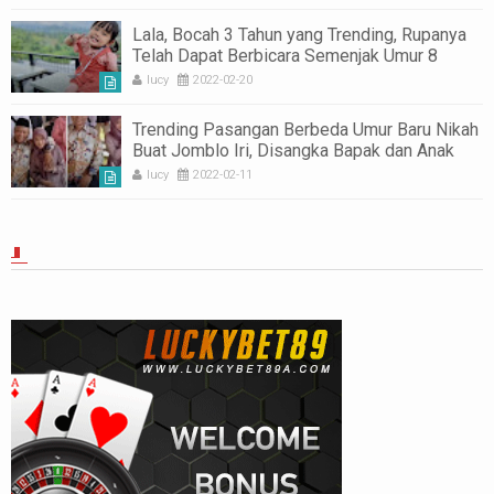
Lala, Bocah 3 Tahun yang Trending, Rupanya
Telah Dapat Berbicara Semenjak Umur 8
Bulan
lucy
2022-02-20
Trending Pasangan Berbeda Umur Baru Nikah
Buat Jomblo Iri, Disangka Bapak dan Anak
lucy
2022-02-11