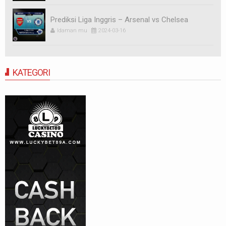
Prediksi Liga Inggris – Arsenal vs Chelsea
Idaman mu
2024-03-16
KATEGORI