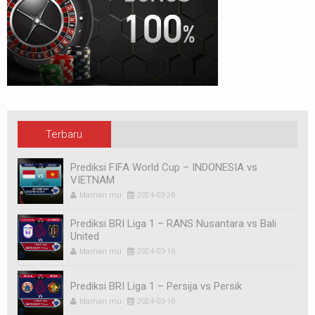
Terbaru
Prediksi FIFA World Cup – INDONESIA vs
VIETNAM
Idaman mu
2024-03-26
Prediksi BRI Liga 1 – RANS Nusantara vs Bali
United
Idaman mu
2024-03-16
Prediksi BRI Liga 1 – Persija vs Persik
Idaman mu
2024-03-16