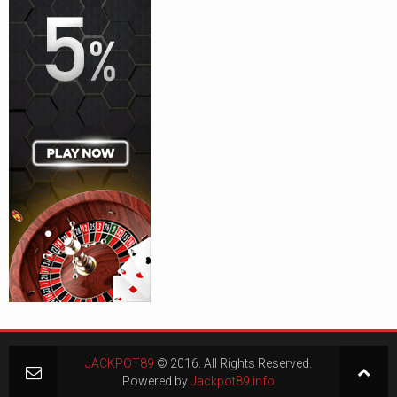
JACKPOT89
© 2016. All Rights Reserved.
Powered by
Jackpot89.info