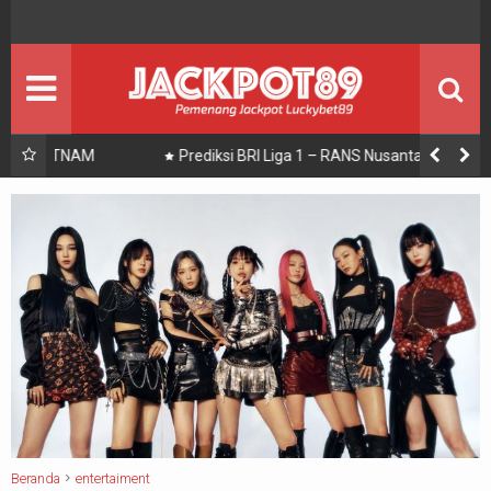
BOLA
BERITA BOLA
ENTERTAIMENT
Seputar Showbiz
JACKPOT
PEMENANG JACKPOT
Prediksi BRI Liga 1 – RANS Nusantara vs Bali United
PROMO
Promosi
PANDUAN
Panduan Bermain
Beranda
entertaiment