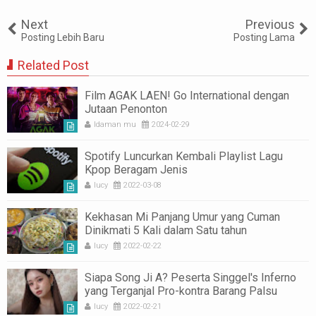
Tweet
Share
Share
Share
Share
Share
0
Next
Previous
Posting Lebih Baru
Posting Lama
Related Post
Film AGAK LAEN! Go International dengan
Jutaan Penonton
Idaman mu
2024-02-29
Spotify Luncurkan Kembali Playlist Lagu
Kpop Beragam Jenis
lucy
2022-03-08
Kekhasan Mi Panjang Umur yang Cuman
Dinikmati 5 Kali dalam Satu tahun
lucy
2022-02-22
Siapa Song Ji A? Peserta Singgel's Inferno
yang Terganjal Pro-kontra Barang Palsu
lucy
2022-02-21