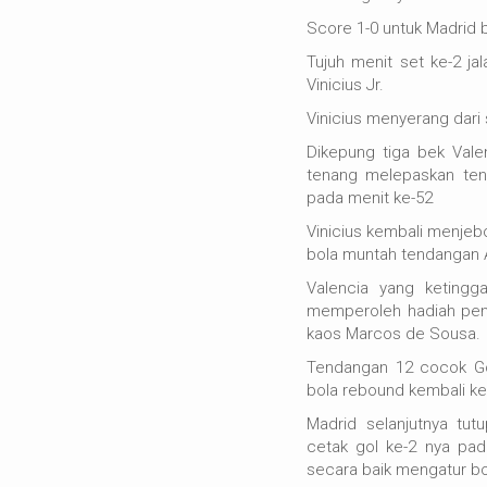
Score 1-0 untuk Madrid 
Tujuh menit set ke-2 ja
Vinicius Jr.
Vinicius menyerang dari
Dikepung tiga bek Valenc
tenang melepaskan ten
pada menit ke-52
Vinicius kembali menjeb
bola muntah tendangan A
Valencia yang ketingg
memperoleh hadiah pena
kaos Marcos de Sousa.
Tendangan 12 cocok Gon
bola rebound kembali k
Madrid selanjutnya tu
cetak gol ke-2 nya pad
secara baik mengatur bo