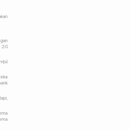
akan
ngan
 2-0
mbil
reka
arik
api,
zema
zema