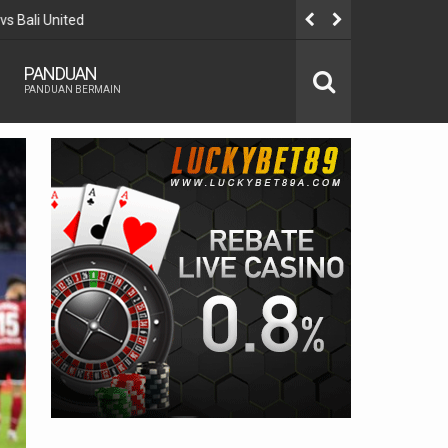
Prediksi BRI
PANDUAN
PANDUAN BERMAIN