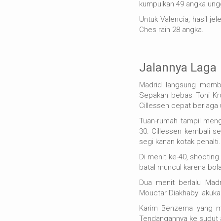
kumpulkan 49 angka unggu
Untuk Valencia, hasil je
Ches raih 28 angka.
Jalannya Laga
Madrid langsung membe
Sepakan bebas Toni Kroo
Cillessen cepat berlag
Tuan-rumah tampil mengu
30. Cillessen kembali s
segi kanan kotak penalti.
Di menit ke-40, shootin
batal muncul karena bol
Dua menit berlalu Madr
Mouctar Diakhaby lakuk
Karim Benzema yang maj
Tendangannya ke sudut a