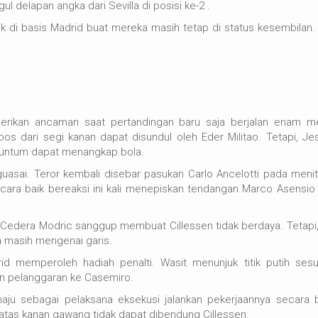
l delapan angka dari Sevilla di posisi ke-2 .
lek di basis Madrid buat mereka masih tetap di status kesembilan.
rikan ancaman saat pertandingan baru saja berjalan enam me
s dari segi kanan dapat disundul oleh Eder Militao. Tetapi, Je
a untum dapat menangkap bola.
asai. Teror kembali disebar pasukan Carlo Ancelotti pada menit
ecara baik bereaksi ini kali menepiskan tendangan Marco Asensio 
g Cedera Modric sanggup membuat Cillessen tidak berdaya. Tetapi,
a masih mengenai garis.
id memperoleh hadiah penalti. Wasit menunjuk titik putih ses
an pelanggaran ke Casemiro.
u sebagai pelaksana eksekusi jalankan pekerjaannya secara b
tas kanan gawang tidak dapat dibendung Cillessen.