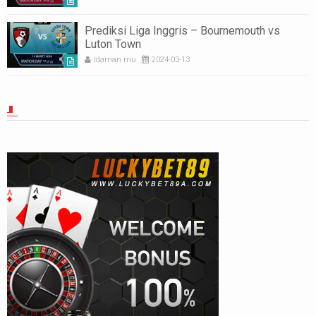
Prediksi Liga Inggris – Bournemouth vs
Luton Town
Idaman mu
2024-03-13