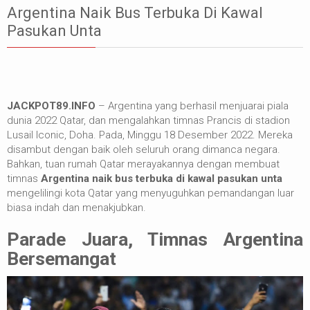
Argentina Naik Bus Terbuka Di Kawal
Pasukan Unta
JACKPOT89.INFO
– Argentina yang berhasil menjuarai piala
dunia 2022 Qatar, dan mengalahkan timnas Prancis di stadion
Lusail Iconic, Doha. Pada, Minggu 18 Desember 2022. Mereka
disambut dengan baik oleh seluruh orang dimanca negara.
Bahkan, tuan rumah Qatar merayakannya dengan membuat
timnas
Argentina naik bus terbuka di kawal pasukan unta
mengelilingi kota Qatar yang menyuguhkan pemandangan luar
biasa indah dan menakjubkan.
Parade Juara, Timnas Argentina
Bersemangat