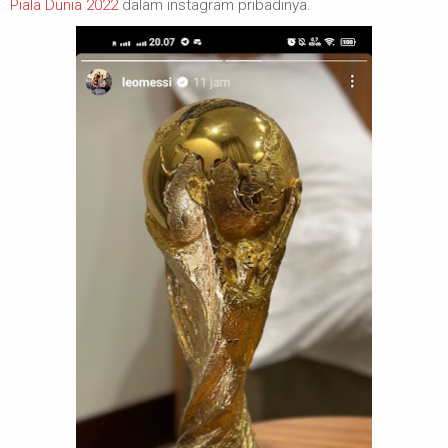
Piala Dunia 2022
dalam instagram pribadinya.