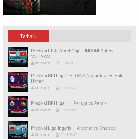
Terbaru
Prediksi FIFA World Cup – INDONESIA vs
VIETNAM
Idaman mu
2024-03-26
Prediksi BRI Liga 1 – RANS Nusantara vs Bali
United
Idaman mu
2024-03-16
Prediksi BRI Liga 1 – Persija vs Persik
Idaman mu
2024-03-16
Prediksi Liga Inggris – Arsenal vs Chelsea
Idaman mu
2024-03-16