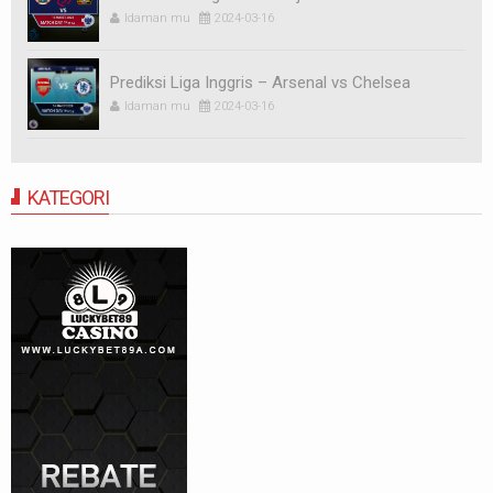
Idaman mu
2024-03-16
Prediksi Liga Inggris – Arsenal vs Chelsea
Idaman mu
2024-03-16
KATEGORI