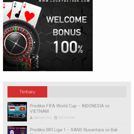
Terbaru
Prediksi FIFA World Cup – INDONESIA vs
VIETNAM
Idaman mu
2024-03-26
Prediksi BRI Liga 1 – RANS Nusantara vs Bali