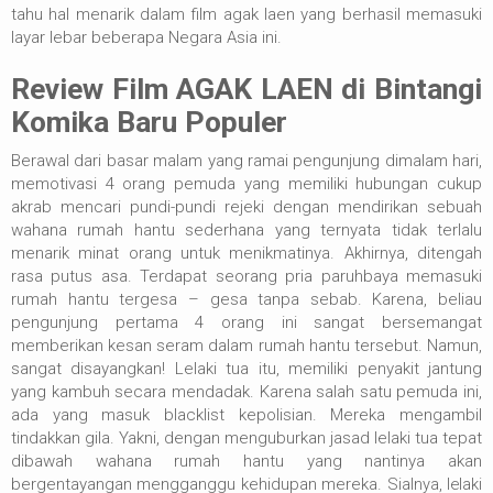
tahu hal menarik dalam film agak laen yang berhasil memasuki
layar lebar beberapa Negara Asia ini.
Review Film AGAK LAEN di Bintangi
Komika Baru Populer
Berawal dari basar malam yang ramai pengunjung dimalam hari,
memotivasi 4 orang pemuda yang memiliki hubungan cukup
akrab mencari pundi-pundi rejeki dengan mendirikan sebuah
wahana rumah hantu sederhana yang ternyata tidak terlalu
menarik minat orang untuk menikmatinya. Akhirnya, ditengah
rasa putus asa. Terdapat seorang pria paruhbaya memasuki
rumah hantu tergesa – gesa tanpa sebab. Karena, beliau
pengunjung pertama 4 orang ini sangat bersemangat
memberikan kesan seram dalam rumah hantu tersebut. Namun,
sangat disayangkan! Lelaki tua itu, memiliki penyakit jantung
yang kambuh secara mendadak. Karena salah satu pemuda ini,
ada yang masuk blacklist kepolisian. Mereka mengambil
tindakkan gila. Yakni, dengan menguburkan jasad lelaki tua tepat
dibawah wahana rumah hantu yang nantinya akan
bergentayangan mengganggu kehidupan mereka.
Sialnya, lelaki