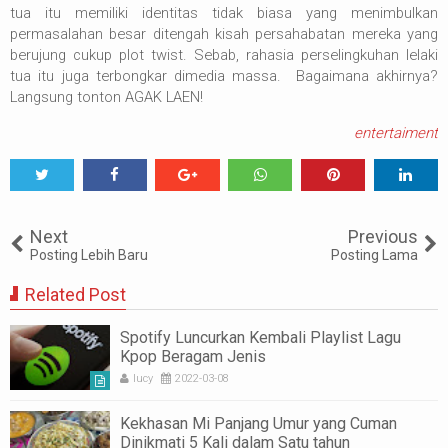
tua itu memiliki identitas tidak biasa yang menimbulkan
permasalahan besar ditengah kisah persahabatan mereka yang
berujung cukup plot twist. Sebab, rahasia perselingkuhan lelaki
tua itu juga terbongkar dimedia massa.
Bagaimana akhirnya?
Langsung tonton AGAK LAEN!
entertaiment
Tweet
Share
Share
Share
Share
Share
0
Next
Previous
Posting Lebih Baru
Posting Lama
Related Post
Spotify Luncurkan Kembali Playlist Lagu
Kpop Beragam Jenis
lucy
2022-03-08
Kekhasan Mi Panjang Umur yang Cuman
Dinikmati 5 Kali dalam Satu tahun