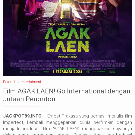
Beranda
entertaiment
Film AGAK LAEN! Go International dengan
Jutaan Penonton
JACKPOT89.INFO –
Ernest Prakasa yang berhasil menulis film
Imperfect, kembali menggeparkan dunia perfilm-an dengan
menjadi produser film “AGAK LAEN” mengepakkan sayapnya
dalam genre horror dan komedi. Rupanya, Agak laen berhasil