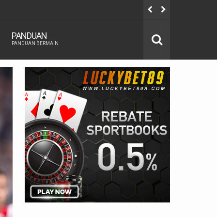
Prediksi BRI
PANDUAN
PANDUAN BERMAIN