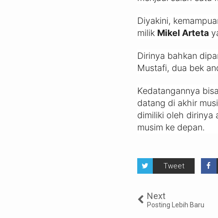
Diyakini, kemampua
milik
Mikel Arteta
ya
Dirinya bahkan dipa
Mustafi, dua bek and
Kedatangannya bisa 
datang di akhir musi
dimiliki oleh diriny
musim ke depan.
Tweet
Next
Posting Lebih Baru