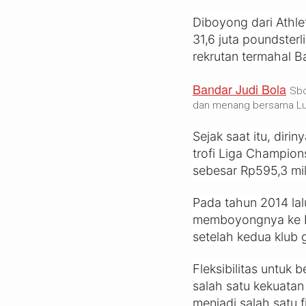
Diboyong dari Athle
31,6 juta poundsterl
rekrutan termahal B
Bandar Judi Bola
Sbo
dan menang bersama Luc
Sejak saat itu, diri
trofi Liga Champion
sebesar Rp595,3 mili
Pada tahun 2014 lal
memboyongnya ke Em
setelah kedua klub 
Fleksibilitas untuk 
salah satu kekuatan
menjadi salah satu f