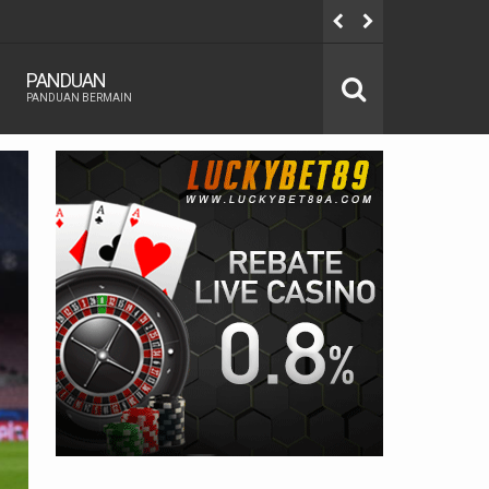
Prediksi BRI
PANDUAN
PANDUAN BERMAIN