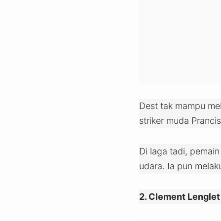
Dest tak mampu mel
striker muda Prancis 
Di laga tadi, pemai
udara. Ia pun melak
2. Clement Lenglet