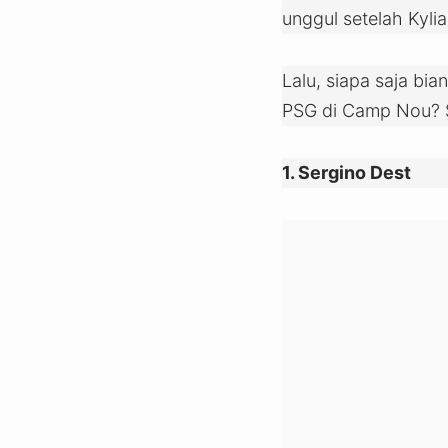
unggul setelah Kyli
Lalu, siapa saja bi
PSG di Camp Nou? Si
1. Sergino Dest