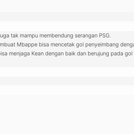
ni juga tak mampu membendung serangan PSG.
mbuat Mbappe bisa mencetak gol penyeimbang deng
bisa menjaga Kean dengan baik dan berujung pada gol