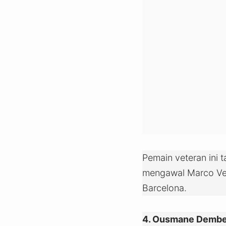
Pemain veteran ini t
mengawal Marco Ver
Barcelona.
4. Ousmane Dembe