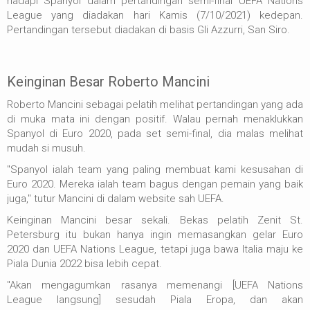
hadapi Spanyol dalam pertandingan semi-final UEFA Nations
League yang diadakan hari Kamis (7/10/2021) kedepan.
Pertandingan tersebut diadakan di basis Gli Azzurri, San Siro.
Keinginan Besar Roberto Mancini
Roberto Mancini sebagai pelatih melihat pertandingan yang ada
di muka mata ini dengan positif. Walau pernah menaklukkan
Spanyol di Euro 2020, pada set semi-final, dia malas melihat
mudah si musuh.
"Spanyol ialah team yang paling membuat kami kesusahan di
Euro 2020. Mereka ialah team bagus dengan pemain yang baik
juga," tutur Mancini di dalam website sah UEFA.
Keinginan Mancini besar sekali. Bekas pelatih Zenit St.
Petersburg itu bukan hanya ingin memasangkan gelar Euro
2020 dan UEFA Nations League, tetapi juga bawa Italia maju ke
Piala Dunia 2022 bisa lebih cepat.
"Akan mengagumkan rasanya memenangi [UEFA Nations
League langsung] sesudah Piala Eropa, dan akan