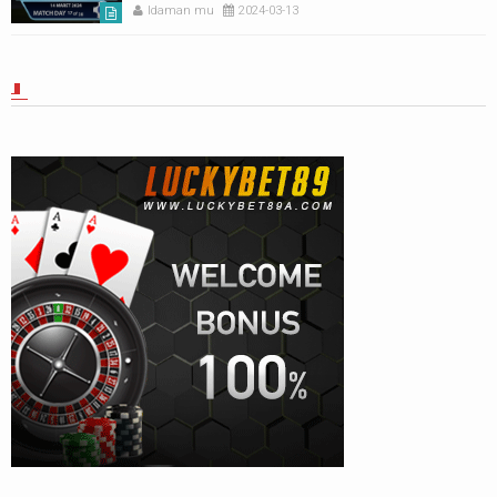
Idaman mu
2024-03-13