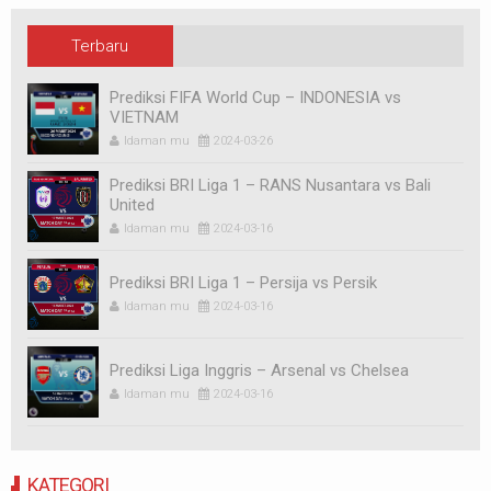
Terbaru
Prediksi FIFA World Cup – INDONESIA vs
VIETNAM
Idaman mu
2024-03-26
Prediksi BRI Liga 1 – RANS Nusantara vs Bali
United
Idaman mu
2024-03-16
Prediksi BRI Liga 1 – Persija vs Persik
Idaman mu
2024-03-16
Prediksi Liga Inggris – Arsenal vs Chelsea
Idaman mu
2024-03-16
KATEGORI