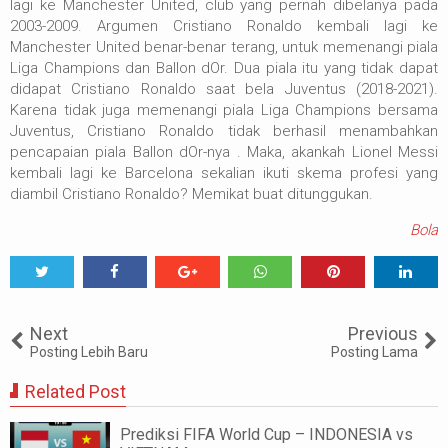
lagi ke Manchester United, club yang pernah dibelanya pada
2003-2009. Argumen Cristiano Ronaldo kembali lagi ke
Manchester United benar-benar terang, untuk memenangi piala
Liga Champions dan Ballon dOr. Dua piala itu yang tidak dapat
didapat Cristiano Ronaldo saat bela Juventus (2018-2021).
Karena tidak juga memenangi piala Liga Champions bersama
Juventus, Cristiano Ronaldo tidak berhasil menambahkan
pencapaian piala Ballon dOr-nya . Maka, akankah Lionel Messi
kembali lagi ke Barcelona sekalian ikuti skema profesi yang
diambil Cristiano Ronaldo? Memikat buat ditunggukan.
Bola
Tweet
Share
Share
Share
Share
Share
0
Next
Previous
Posting Lebih Baru
Posting Lama
Related Post
Prediksi FIFA World Cup – INDONESIA vs