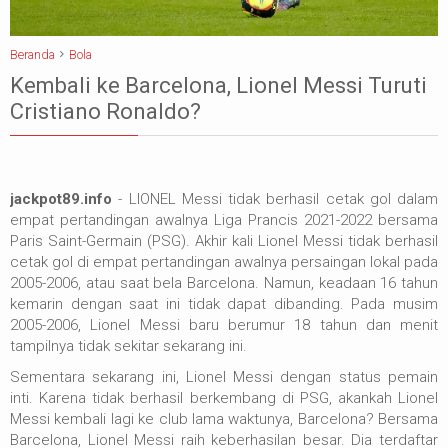
Beranda
Bola
Kembali ke Barcelona, Lionel Messi Turuti
Cristiano Ronaldo?
jackpot89.info
- LIONEL Messi tidak berhasil cetak gol dalam
empat pertandingan awalnya Liga Prancis 2021-2022 bersama
Paris Saint-Germain (PSG). Akhir kali Lionel Messi tidak berhasil
cetak gol di empat pertandingan awalnya persaingan lokal pada
2005-2006, atau saat bela Barcelona. Namun, keadaan 16 tahun
kemarin dengan saat ini tidak dapat dibanding. Pada musim
2005-2006, Lionel Messi baru berumur 18 tahun dan menit
tampilnya tidak sekitar sekarang ini.
Sementara sekarang ini, Lionel Messi dengan status pemain
inti. Karena tidak berhasil berkembang di PSG, akankah Lionel
Messi kembali lagi ke club lama waktunya, Barcelona? Bersama
Barcelona, Lionel Messi raih keberhasilan besar. Dia terdaftar