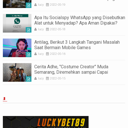
lucy
2022-05-19
Apa Itu Socialspy WhatsApp yang Disebutkan
Alat untuk Menyadap? Apa Aman Dipakai?
lucy
2022-05-18
Antilag, Berikut 3 Langkah Tangani Masalah
Saat Bermain Mobile Games
lucy
2022-05-16
Cerita Adhe, "Costume Creator" Muda
Semarang, Diremehkan sampai Capai
Penghargaan Internasional
lucy
2022-05-15