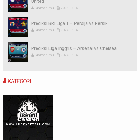
United
Idaman mu
2024-03-16
Prediksi BRI Liga 1 – Persija vs Persik
Idaman mu
2024-03-16
Prediksi Liga Inggris – Arsenal vs Chelsea
Idaman mu
2024-03-16
KATEGORI