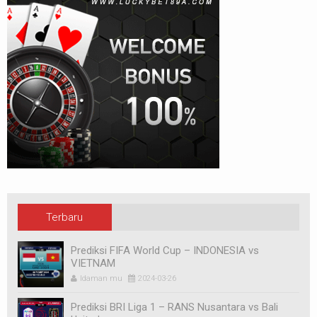
Terbaru
Prediksi FIFA World Cup – INDONESIA vs
VIETNAM
Idaman mu
2024-03-26
Prediksi BRI Liga 1 – RANS Nusantara vs Bali