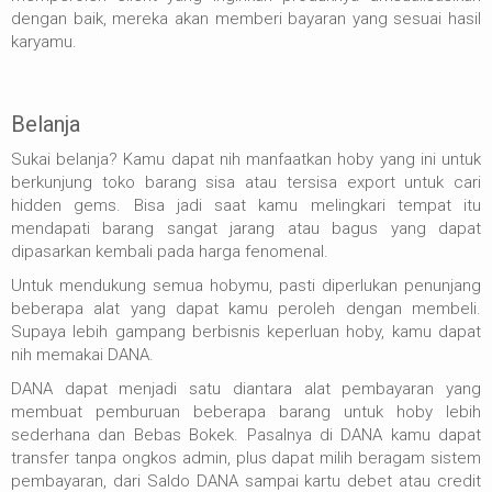
dengan baik, mereka akan memberi bayaran yang sesuai hasil
karyamu.
Belanja
Sukai belanja? Kamu dapat nih manfaatkan hoby yang ini untuk
berkunjung toko barang sisa atau tersisa export untuk cari
hidden gems. Bisa jadi saat kamu melingkari tempat itu
mendapati barang sangat jarang atau bagus yang dapat
dipasarkan kembali pada harga fenomenal.
Untuk mendukung semua hobymu, pasti diperlukan penunjang
beberapa alat yang dapat kamu peroleh dengan membeli.
Supaya lebih gampang berbisnis keperluan hoby, kamu dapat
nih memakai DANA.
DANA dapat menjadi satu diantara alat pembayaran yang
membuat pemburuan beberapa barang untuk hoby lebih
sederhana dan Bebas Bokek. Pasalnya di DANA kamu dapat
transfer tanpa ongkos admin, plus dapat milih beragam sistem
pembayaran, dari Saldo DANA sampai kartu debet atau credit