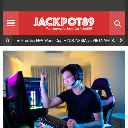
BOLA
BERITA BOLA
ENTERTAIMENT
Seputar Showbiz
JACKPOT
PEMENANG JACKPOT
NAM
Prediksi BRI Liga 1 – RANS Nusantara vs Bali United
PROMO
Promosi
PANDUAN
Panduan Bermain