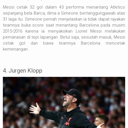
Messi cetak 32 gol dalam 43 performa menantang Atletico
sepanjang bela Barca, dima a Simeone bertanggungjawab atas
31 laga itu. Simeone pernah menjelaskan ia tidak dapat rayakan
teamnya buka score saat menantang Barcelona pada musim
2015-2016 karena ia menyaksikan Lionel Messi melakukan
pemanasan di tepi lapangan. Betul saja, sesudah masuk, Messi
cetak gol dan bawa teamnya Barcelona mencetak
kemenangan.
4. Jurgen Klopp