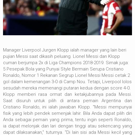
Manager Liverpool Jurgen Klopp ialah manager yang lain beri
pujian Messi saat dikasih peluang. Lionel Messi dan Klopp
cuman berjumpa 2x di Liga Champions 2018-2019. Simak juga:
5 Pesepak Bola yang Punyai Style Bermain Serupa Cristiano
Ronaldo, Nomor 1 Rekanan Segrup Lionel Messi Messi cetak 2
gol dalam kemenangan 3-0 di Camp Nou. Tetapi, Liverpool lolos
sesudah mereka memenangi putaran kedua dengan score 4-0.
Klopp memberi rasa ormat dan ketakjubannya pada Messi.
Saat disuruh untuk pilih di antara pemain Argentina dan
Cristiano Ronaldo, ini ialah jawaban Klopp. "Messi mempunyai
fisik yang lebih pendek semenjak lahir. Bila Anda dapat pilih diri
Anda sebagai pemain yang prima, tentu ingin seperti Ronaldo,
ia dapat melonjak dan lari dengan tinggi atau sekencang yang
dapat dilaksanakan," tuturnya. "Di lain sisi ada Messi kecil yang