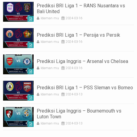
Prediksi BRI Liga 1 – RANS Nusantara vs
Bali United
Idaman mu
2024-03-16
Prediksi BRI Liga 1 – Persija vs Persik
Idaman mu
2024-03-16
Prediksi Liga Inggris – Arsenal vs Chelsea
Idaman mu
2024-03-16
Prediksi BRI Liga 1 – PSS Sleman vs Borneo
Idaman mu
2024-03-13
Prediksi Liga Inggris – Bournemouth vs
Luton Town
Idaman mu
2024-03-13