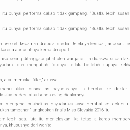
itu punyai performa cakap tidak gampang. "Buatku lebih susah 
itu punyai performa cakap tidak gampang. "Buatku lebih susah 
emperoleh kecaman di sosial media. Jeleknya kembali, account m
 karena account-nya kerap di-report.
onika sering ditanggapi jahat oleh warganet. Ia didakwa sudah lak
payudara, dan mengubah fotonya terlalu berlebih supaya kelih
 atau memakai filter," akunya.
menunjukkan orisinalitas payudaranya. Ia berobat ke dokter
ada sisa cedera atau benda asing didalamnya.
n mengenai orisinalitas payudaraku saya berobat ke dokter u
, bukan tambahan," ungkapkan finalis Miss Slovakia 2016 itu.
ram lebih satu juta itu menjelaskan jika tetap ia kerap memper
nya, khususnya dari wanita.