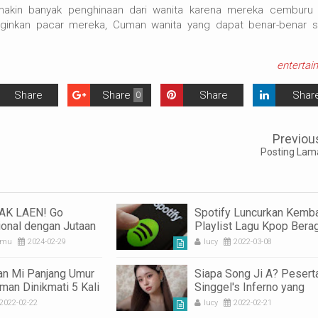
akin banyak penghinaan dari wanita karena mereka cemburu
nginkan pacar mereka, Cuman wanita yang dapat benar-benar sa
entertai
Share
Share
Share
Shar
0
Previou
Posting Lam
GAK LAEN! Go
Spotify Luncurkan Kemba
tional dengan Jutaan
Playlist Lagu Kpop Ber
on
Jenis
 mu
2024-02-29
lucy
2022-03-08
n Mi Panjang Umur
Siapa Song Ji A? Pesert
man Dinikmati 5 Kali
Singgel's Inferno yang
atu tahun
Terganjal Pro-kontra Bar
2022-02-22
lucy
2022-02-21
Palsu