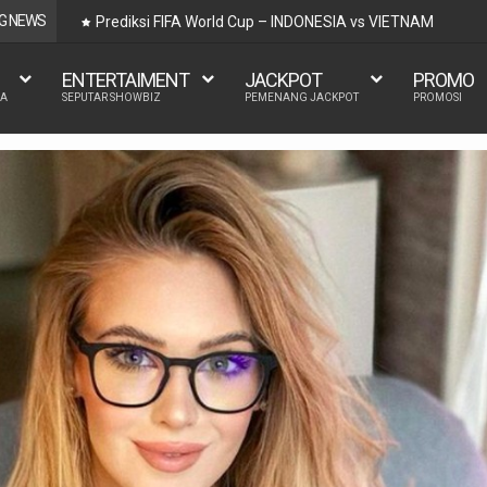
G NEWS
Prediksi BRI Liga 1 – RANS Nusantara vs Bali United
ENTERTAIMENT
JACKPOT
PROMO
LA
SEPUTAR SHOWBIZ
PEMENANG JACKPOT
PROMOSI