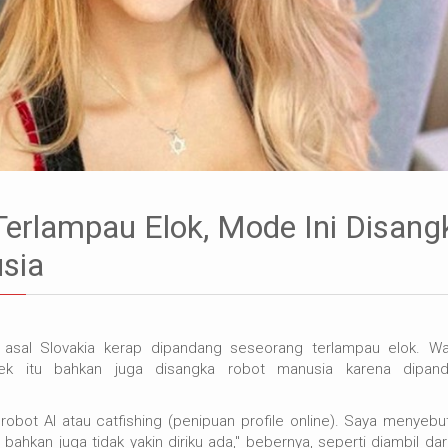
erlampau Elok, Mode Ini Disang
sia
sal Slovakia kerap dipandang seseorang terlampau elok. Wa
ek itu bahkan juga disangka robot manusia karena dipan
bot AI atau catfishing (penipuan profile online). Saya menyebu
g bahkan juga tidak yakin diriku ada," bebernya, seperti diambil dar