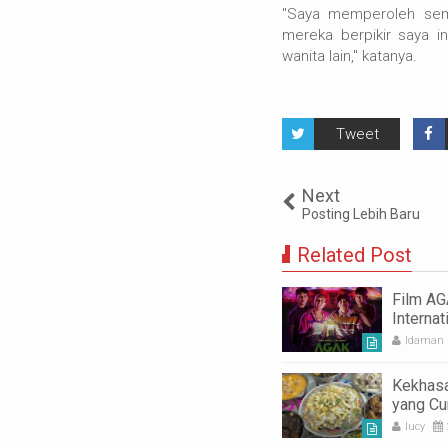
"Saya memperoleh sem
mereka berpikir saya i
wanita lain," katanya.
Tweet
Next
Posting Lebih Baru
Related Post
Film A
Interna
Penont
Idaman
Kekhasa
yang Cu
dalam S
lucy