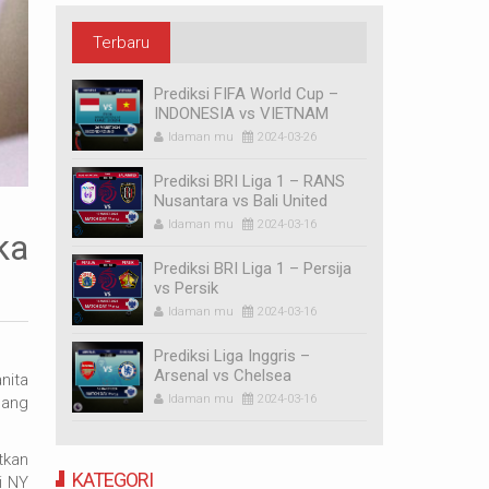
Terbaru
Prediksi FIFA World Cup –
INDONESIA vs VIETNAM
Idaman mu
2024-03-26
Prediksi BRI Liga 1 – RANS
Nusantara vs Bali United
Idaman mu
2024-03-16
ka
Prediksi BRI Liga 1 – Persija
vs Persik
Idaman mu
2024-03-16
Prediksi Liga Inggris –
Arsenal vs Chelsea
nita
Idaman mu
2024-03-16
dang
tkan
KATEGORI
i NY