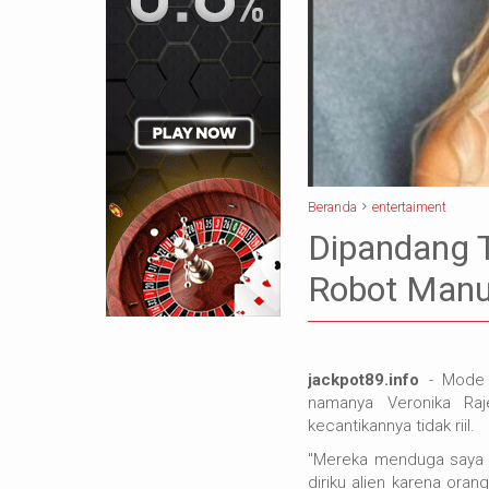
Beranda
entertaiment
Dipandang T
Robot Manu
jackpot89.info
- Mode a
namanya Veronika Raj
kecantikannya tidak riil.
"Mereka menduga saya ro
diriku alien karena oran