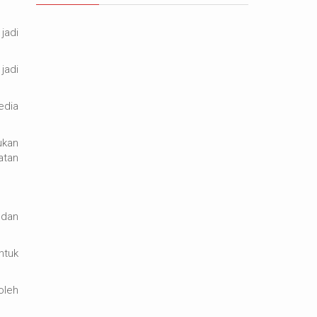
jadi
jadi
edia
ukan
atan
 dan
ntuk
oleh