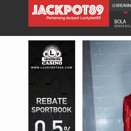
BREAKIN
ONESIA vs VIETNAM
BOLA
BERITA BO