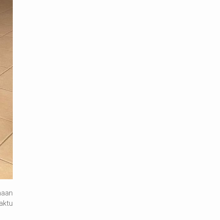
naan
aktu