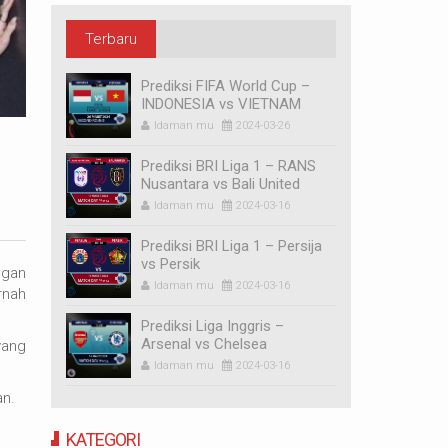
Terbaru
Prediksi FIFA World Cup –
INDONESIA vs VIETNAM
Idaman mu
2024-03-26
Prediksi BRI Liga 1 – RANS
Nusantara vs Bali United
Idaman mu
2024-03-16
Prediksi BRI Liga 1 – Persija
vs Persik
ngan
Idaman mu
2024-03-16
rnah
.
Prediksi Liga Inggris –
Arsenal vs Chelsea
yang
Idaman mu
2024-03-16
an.
KATEGORI