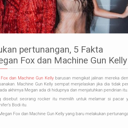
kan pertunangan, 5 Fakta
egan Fox dan Machine Gun Kelly
Fox dan Machine Gun Kelly
barusan mengikat jalinan mereka de
sanakan. Machine Gun Kelly sempat menjelaskan jika dia tidak pe
 pada akhirnya Megan ada di hidupnya dan menjatuhkan pendirian itu
 disebut seorang rocker itu memilih untuk melamar si pacar 
ifer's Bodi itu.
an Megan Fox dan Machine Gun Kelly yang baru melakukan pertunang