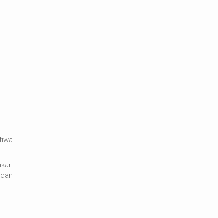
tiwa
mkan
 dan