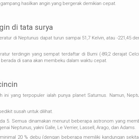
gampang hasilkan angin yang bergerak demikian cepat.
ngin di tata surya
atur di Neptunus dapat turun sampai 51,7 Kelvin, atau -221,45 der
eratur terdingin yang sempat terdaftar di Bumi (-89,2 derajat Celci
 berada di sana akan membeku dalam waktu cepat.
cincin
h ini yang terpopuler ialah punya planet Saturnus. Namun, Nept
edikit susah untuk dilihat.
 ada 5. Semua dinamakan menurut beberapa astronom yang mem
ai Neptunus, yakni Galle, Le Verrier, Lassell, Arago, dan Adams.
m minimal 20 % debu (dengan beberapa memiliki kandungan sekita