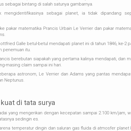
us sebagai bintang di salah satunya gambarnya.
 mengidentifikasinya sebagai planet, ia tidak dipandang sep
 ke pakar matematika Prancis Urbain Le Verrier dan pakar matema
ms.
tfried Galle betul-betul mendapati planet ini di tahun 1846, ke-2 p
an penemuan itu.
ancis berebutan siapakah yang pertama kalinya mendapati, dan m
g-masing claim sampai ini hari.
eberapa astronom, Le Verrier dan Adams yang pantas mendapa
an Neptunus.
 kuat di tata surya
dai yang mengerikan dengan kecepatan sampai 2.100 km/jam, w
tasnya sedingin es.
arena temperatur dingin dan saluran gas fluida di atmosfer planet 