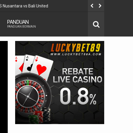
Prediksi BRI
PANDUAN
PANDUAN BERMAIN