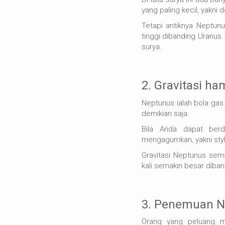
yang paling kecil, yakni
Tetapi antiknya Neptunu
tinggi dibanding Uranus.
surya.
2. Gravitasi h
Neptunus ialah bola gas
demikian saja.
Bila Anda dapat berd
mengagumkan, yakni style
Gravitasi Neptunus sem
kali semakin besar diba
3. Penemuan N
Orang yang peluang men