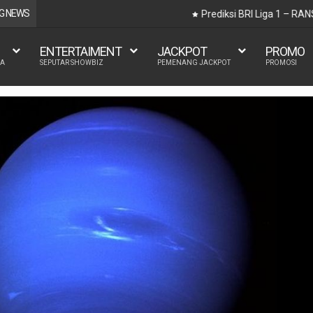
G NEWS
Prediksi BRI Liga 1 – RANS Nusantara vs Bali United
ENTERTAIMENT
JACKPOT
PROMO
LA
SEPUTAR SHOWBIZ
PEMENANG JACKPOT
PROMOSI