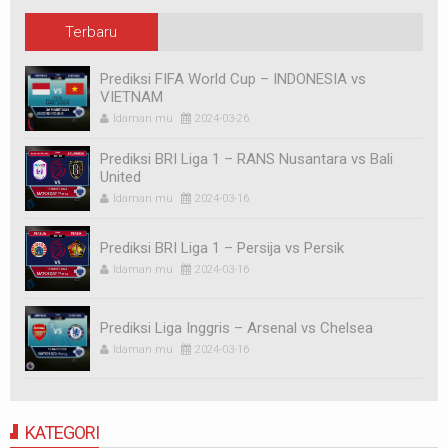
Terbaru
Prediksi FIFA World Cup – INDONESIA vs
VIETNAM
Idaman mu
2024-03-26
Prediksi BRI Liga 1 – RANS Nusantara vs Bali
United
Idaman mu
2024-03-16
Prediksi BRI Liga 1 – Persija vs Persik
Idaman mu
2024-03-16
Prediksi Liga Inggris – Arsenal vs Chelsea
Idaman mu
2024-03-16
KATEGORI