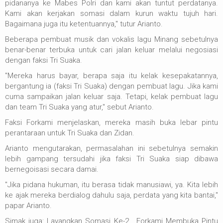
pidananya ke Mabes Polri dan kami akan tuntut perdatanya.
Kami akan kerjakan somasi dalam kurun waktu tujuh hari.
Bagaimana juga itu ketentuannya," tutur Arianto.
Beberapa pembuat musik dan vokalis lagu Minang sebetulnya
benar-benar terbuka untuk cari jalan keluar melalui negosiasi
dengan faksi Tri Suaka.
"Mereka harus bayar, berapa saja itu kelak kesepakatannya,
bergantung ia (faksi Tri Suaka) dengan pembuat lagu. Jika kami
cuma sampaikan jalan keluar saja. Tetapi, kelak pembuat lagu
dan team Tri Suaka yang atur," sebut Arianto.
Faksi Forkami menjelaskan, mereka masih buka lebar pintu
perantaraan untuk Tri Suaka dan Zidan.
Arianto mengutarakan, permasalahan ini sebetulnya semakin
lebih gampang tersudahi jika faksi Tri Suaka siap dibawa
bernegoisasi secara damai.
"Jika pidana hukuman, itu berasa tidak manusiawi, ya. Kita lebih
ke ajak mereka berdialog dahulu saja, perdata yang kita bantai,"
papar Arianto.
Simak juga: Layangkan Somasi Ke-2 , Forkami Membuka Pintu