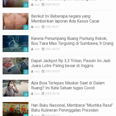
lucy
2022-05-23
Berikut Ini Beberapa negara yang
Memberikan laporan Ada Kasus Cacar
Monyet
lucy
2022-05-21
Karena Penumpang Buang Puntung Rokok,
Bus Tiara Mas Terguling di Sumbawa, 9 Orang
Cedera
lucy
2022-05-20
Dapat Jackpot Rp 3,3 Triliun, Pasutri Ini Jadi
Juara Lotre Paling besar di Inggris
lucy
2022-05-20
Apa Bisa Terlepas Masker Saat di Dalam
Ruang? Ini Kata Satuan tugas Covid
lucy
2022-05-18
Hari Buku Nasional, Membaca "Mustika Rasa"
Buku Kulineran Peninggalan Presiden
Soekarno untuk Indonesia
lucy
2022-05-17