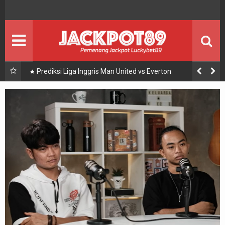
BOLA
BERITA BOLA
ENTERTAIMENT
Seputar Showbiz
JACKPOT
PEMENANG JACKPOT
Prediksi Liga Inggris Man United vs Everton
PROMO
Promosi
PANDUAN
Panduan Bermain