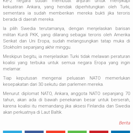
Ke-2 negara sudah membuat anjuran untuk menyikapi
kekuatiran Ankara, yang hendak diperhitungkan oleh Turki,
sementara ia sudah memberikan mereka bukti jika teroris
berada di daerah mereka.
Ia pilih Swedia terutamanya, dengan menjelaskan barisan
militan Kurdi PKK, yang dilarang sebagai teroris oleh Amerika
Serikat dan Uni Eropa, sudah melangsungkan tatap muka di
Stokholm sepanjang akhir minggu.
Meskipun begitu, ia menjelaskan Turki tidak melawan peraturan
koalisi yang terbuka untuk semua negara Eropa yang ingin
melamar.
Tiap keputusan mengenai peluasan NATO memerlukan
kesepakatan dari 30 sekutu dan parlemen mereka.
Menurut diplomat NATO, Ankara, anggota NATO sepanjang 70
tahun, akan ada di bawah penekanan besar untuk berserah,
karena koalisi itu memandang jika aksesi Finlandia dan Swedia
akan perkuatnya di Laut Baltik.
Berita