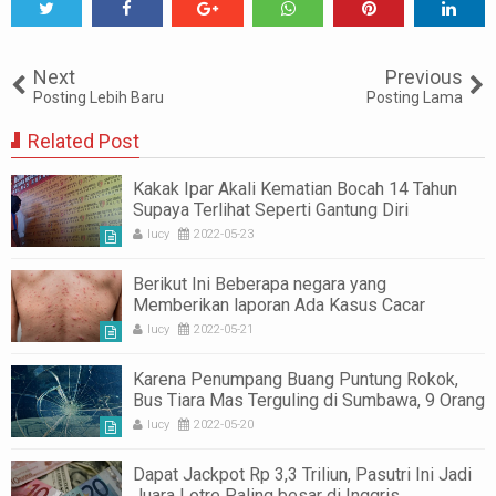
Tweet
Share
Share
Share
Share
Share
0
Next
Previous
Posting Lebih Baru
Posting Lama
Related Post
Kakak Ipar Akali Kematian Bocah 14 Tahun
Supaya Terlihat Seperti Gantung Diri
lucy
2022-05-23
Berikut Ini Beberapa negara yang
Memberikan laporan Ada Kasus Cacar
Monyet
lucy
2022-05-21
Karena Penumpang Buang Puntung Rokok,
Bus Tiara Mas Terguling di Sumbawa, 9 Orang
Cedera
lucy
2022-05-20
Dapat Jackpot Rp 3,3 Triliun, Pasutri Ini Jadi
Juara Lotre Paling besar di Inggris