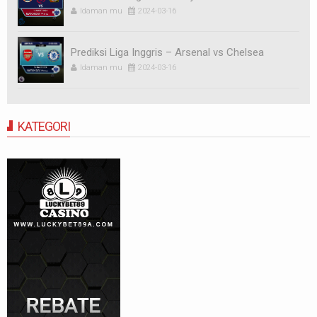
Idaman mu
2024-03-16
Prediksi Liga Inggris – Arsenal vs Chelsea
Idaman mu
2024-03-16
KATEGORI