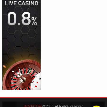
JACKPOT89
© 2016. All Rights Reserved.