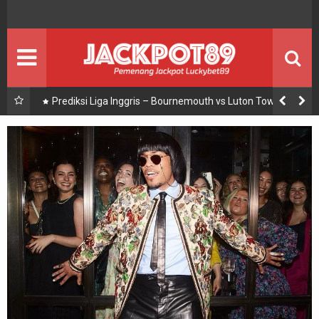
BOLA
BERITA BOLA
ENTERTAIMENT
Seputar Showbiz
JACKPOT
PEMENANG JACKPOT
Prediksi Liga Inggris – Bournemouth vs Luton Town
PROMO
Promosi
PANDUAN
Panduan Bermain