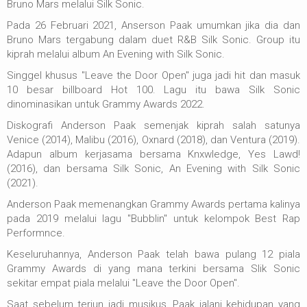
Bruno Mars melalui Silk Sonic.
Pada 26 Februari 2021, Anserson Paak umumkan jika dia dan
Bruno Mars tergabung dalam duet R&B Silk Sonic. Group itu
kiprah melalui album An Evening with Silk Sonic.
Singgel khusus "Leave the Door Open" juga jadi hit dan masuk
10 besar billboard Hot 100. Lagu itu bawa Silk Sonic
dinominasikan untuk Grammy Awards 2022.
Diskografi Anderson Paak semenjak kiprah salah satunya
Venice (2014), Malibu (2016), Oxnard (2018), dan Ventura (2019).
Adapun album kerjasama bersama Knxwledge, Yes Lawd!
(2016), dan bersama Silk Sonic, An Evening with Silk Sonic
(2021).
Anderson Paak memenangkan Grammy Awards pertama kalinya
pada 2019 melalui lagu "Bubblin" untuk kelompok Best Rap
Performnce.
Keseluruhannya, Anderson Paak telah bawa pulang 12 piala
Grammy Awards di yang mana terkini bersama Slik Sonic
sekitar empat piala melalui "Leave the Door Open".
Saat sebelum terjun jadi musikus, Paak jalani kehidupan yang