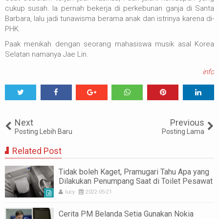
cukup susah. Ia pernah bekerja di perkebunan ganja di Santa
Barbara, lalu jadi tunawisma berama anak dan istrinya karena di-
PHK.
Paak menikah dengan seorang mahasiswa musik asal Korea
Selatan namanya Jae Lin.
info
Tweet
Share
Share
Share
Share
Share
0
Next
Previous
Posting Lebih Baru
Posting Lama
Related Post
Tidak boleh Kaget, Pramugari Tahu Apa yang
Dilakukan Penumpang Saat di Toilet Pesawat
lucy
2022-05-21
Cerita PM Belanda Setia Gunakan Nokia