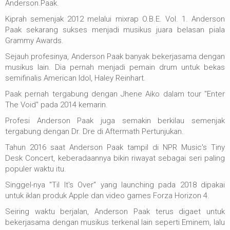
Anderson.Paak.
Kiprah semenjak 2012 melalui mixrap O.B.E. Vol. 1. Anderson
Paak sekarang sukses menjadi musikus juara belasan piala
Grammy Awards.
Sejauh profesinya, Anderson Paak banyak bekerjasama dengan
musikus lain. Dia pernah menjadi pemain drum untuk bekas
semifinalis American Idol, Haley Reinhart.
Paak pernah tergabung dengan Jhene Aiko dalam tour "Enter
The Void" pada 2014 kemarin.
Profesi Anderson Paak juga semakin berkilau semenjak
tergabung dengan Dr. Dre di Aftermath Pertunjukan.
Tahun 2016 saat Anderson Paak tampil di NPR Music's Tiny
Desk Concert, keberadaannya bikin riwayat sebagai seri paling
populer waktu itu.
Singgel-nya "Til It's Over" yang launching pada 2018 dipakai
untuk iklan produk Apple dan video games Forza Horizon 4.
Seiring waktu berjalan, Anderson Paak terus digaet untuk
bekerjasama dengan musikus terkenal lain seperti Eminem, lalu