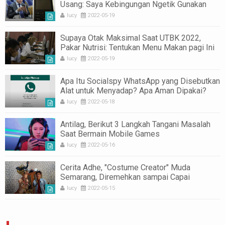
Usang: Saya Kebingungan Ngetik Gunakan
Smartphone
lucy
2022-05-19
Supaya Otak Maksimal Saat UTBK 2022,
Pakar Nutrisi: Tentukan Menu Makan pagi Ini
lucy
2022-05-19
Apa Itu Socialspy WhatsApp yang Disebutkan
Alat untuk Menyadap? Apa Aman Dipakai?
lucy
2022-05-18
Antilag, Berikut 3 Langkah Tangani Masalah
Saat Bermain Mobile Games
lucy
2022-05-16
Cerita Adhe, "Costume Creator" Muda
Semarang, Diremehkan sampai Capai
Penghargaan Internasional
lucy
2022-05-15