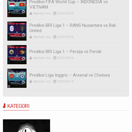
Prediksi FIFA World Cup – INDONESIA vs
VIETNAM
Idaman mu
2024-03-26
Prediksi BRI Liga 1 – RANS Nusantara vs Bali
United
Idaman mu
2024-03-16
Prediksi BRI Liga 1 – Persija vs Persik
Idaman mu
2024-03-16
Prediksi Liga Inggris – Arsenal vs Chelsea
Idaman mu
2024-03-16
KATEGORI