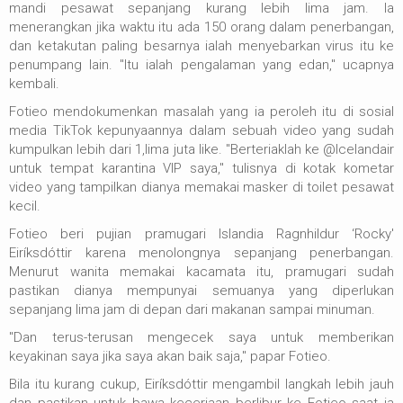
mandi pesawat sepanjang kurang lebih lima jam. Ia
menerangkan jika waktu itu ada 150 orang dalam penerbangan,
dan ketakutan paling besarnya ialah menyebarkan virus itu ke
penumpang lain. "Itu ialah pengalaman yang edan," ucapnya
kembali.
Fotieo mendokumenkan masalah yang ia peroleh itu di sosial
media TikTok kepunyaannya dalam sebuah video yang sudah
kumpulkan lebih dari 1,lima juta like. "Berteriaklah ke @Icelandair
untuk tempat karantina VIP saya," tulisnya di kotak kometar
video yang tampilkan dianya memakai masker di toilet pesawat
kecil.
Fotieo beri pujian pramugari Islandia Ragnhildur ‘Rocky'
Eiríksdóttir karena menolongnya sepanjang penerbangan.
Menurut wanita memakai kacamata itu, pramugari sudah
pastikan dianya mempunyai semuanya yang diperlukan
sepanjang lima jam di depan dari makanan sampai minuman.
"Dan terus-terusan mengecek saya untuk memberikan
keyakinan saya jika saya akan baik saja," papar Fotieo.
Bila itu kurang cukup, Eiríksdóttir mengambil langkah lebih jauh