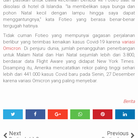
dan pastikan untuk bawa keceriaan berlibur ke Fotieo saat ia
diisolasi di hotel di Islandia. "Ia membelikan saya bunga dan
pohon Natal kecil dengan lampu hingga saya dapat
menggantungnya," kata Fotieo yang berasa benar-benar
tergugah hatinya.
Tidak cuman Fotieo yang mempunyai gagasan perjalanan
berlibur yang terimbas kenaikan kasus Covid-19 karena
variasi
Omicron
. Di penjuru dunia, jumlah penangguhan penerbangan
untuk Malam Natal dan Hari Natal sejumlah lebih dari 3.800,
berdasar data Flight Aware yang didapat New York Times.
Disamping itu, Amerika mencatatkan rekor paling tinggi sehari
lebih dari 441.000 kasus Covid baru pada Senin, 27 Desember
karena variasi Omicron yang paling menyebar.
Berita
Tweet
Share
Share
Share
Share
Share
0
Next
Previous