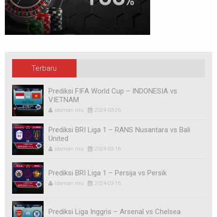
Terbaru
Prediksi FIFA World Cup – INDONESIA vs
VIETNAM
Idaman mu
2024-03-26
Prediksi BRI Liga 1 – RANS Nusantara vs Bali
United
Idaman mu
2024-03-16
Prediksi BRI Liga 1 – Persija vs Persik
Idaman mu
2024-03-16
Prediksi Liga Inggris – Arsenal vs Chelsea