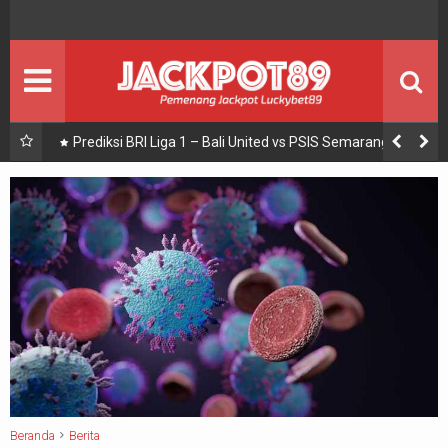
BOLA
BERITA BOLA
ENTERTAIMENT
Seputar Showbiz
JACKPOT
PEMENANG JACKPOT
Prediksi BRI Liga 1 – Bali United vs PSIS Semarang
PROMO
Promosi
PANDUAN
Panduan Bermain
Beranda
Berita