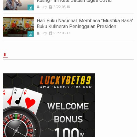
Ruang? Ini Kata Satuan tugas Covid
lucy
2022-05-18
Hari Buku Nasional, Membaca "Mustika Rasa"
Buku Kulineran Peninggalan Presiden
Soekarno untuk Indonesia
lucy
2022-05-17