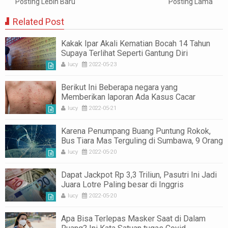
Posting Lebih Baru
Posting Lama
Related Post
Kakak Ipar Akali Kematian Bocah 14 Tahun
Supaya Terlihat Seperti Gantung Diri
lucy
2022-05-23
Berikut Ini Beberapa negara yang
Memberikan laporan Ada Kasus Cacar
Monyet
lucy
2022-05-21
Karena Penumpang Buang Puntung Rokok,
Bus Tiara Mas Terguling di Sumbawa, 9 Orang
Cedera
lucy
2022-05-20
Dapat Jackpot Rp 3,3 Triliun, Pasutri Ini Jadi
Juara Lotre Paling besar di Inggris
lucy
2022-05-20
Apa Bisa Terlepas Masker Saat di Dalam