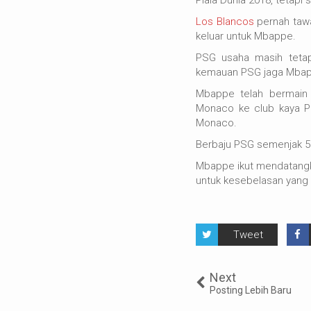
Piala Dunia 2018, tetapi s
Los Blancos
pernah tawa
keluar untuk Mbappe.
PSG usaha masih tetap
kemauan PSG jaga Mbapp
Mbappe telah bermain 
Monaco ke club kaya Pr
Monaco.
Berbaju PSG semenjak 5 
Mbappe ikut mendatangka
untuk kesebelasan yang s
Tweet
Next
Posting Lebih Baru