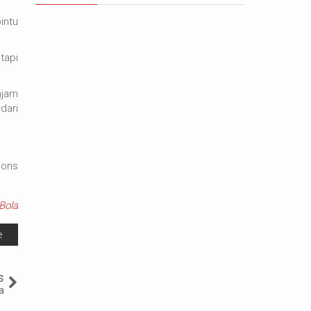
intu
tapi
njam
dari
ions
Bola
e
s
a