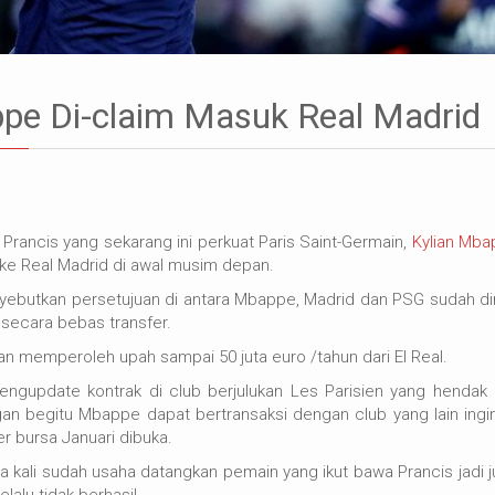
pe Di-claim Masuk Real Madrid
Prancis yang sekarang ini perkuat Paris Saint-Germain,
Kylian Mb
 ke Real Madrid di awal musim depan.
yebutkan persetujuan di antara Mbappe, Madrid dan PSG sudah dir
secara bebas transfer.
 memperoleh upah sampai 50 juta euro /tahun dari El Real.
engupdate kontrak di club berjulukan Les Parisien yang hendak 
ngan begitu Mbappe dapat bertransaksi dengan club yang lain ingi
r bursa Januari dibuka.
 kali sudah usaha datangkan pemain yang ikut bawa Prancis jadi j