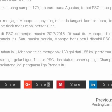
elalu tidak berhasil.
rkan uang sampai 170 juta euro pada Agustus, tetapi PSG tutup p
 menjaga Mbappe supaya ingin tanda-tangani kontrak baru, te
e tidak menjumpai persetujuan.
di PSG semenjak musim 2017/2018. Di saat itu Mbappe dipi
ancis itu. Satu musim berlalu, Mbappe betul-betul diambil PSG 
tahun lalu, Mbappe telah mengepak 130 gol dari 155 kali performa.
n tiga gelar Ligue 1 untuk PSG, dan status runner up Liga Champ
ekarang jadi penguasa liga Prancis itu.
Share
Share
Share
Shar
0
Previou
Posting Lam