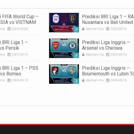
i FIFA World Cup –
Prediksi BRI Liga 1 – R
SIA vs VIETNAM
Nusantara vs Bali United
 mu
2024-03-26
Idaman mu
2024-03-16
i BRI Liga 1 –
Prediksi Liga Inggris –
 vs Persik
Arsenal vs Chelsea
 mu
2024-03-16
Idaman mu
2024-03-16
i BRI Liga 1 – PSS
Prediksi Liga Inggris –
vs Borneo
Bournemouth vs Luton T
 mu
2024-03-13
Idaman mu
2024-03-13